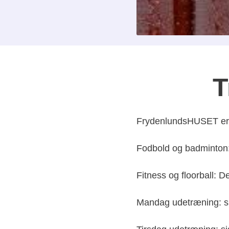
T
FrydenlundsHUSET er l
Fodbold og badminton: 
Fitness og floorball: D
Mandag udetræning: sid