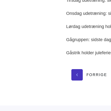
Tirsdag udetræning: si
Onsdag udetræning: sid
Lørdag udetræning hold
Gågruppen: sidste dag 
Gåstrik holder juleferi
FORRIGE