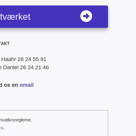
etværket
TAKT
 Haahr 28 24 55 91
e Daniel 26 24 21 46
d os en
email
ivatlivsreglerne.
cs
.