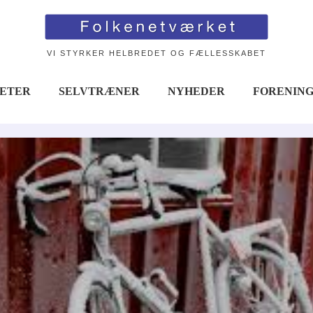
VI STYRKER HELBREDET OG FÆLLESSKABET
TETER
SELVTRÆNER
NYHEDER
FORENIN