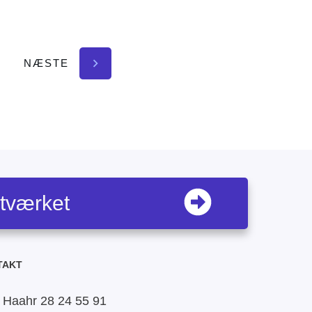
NÆSTE
etværket
TAKT
 Haahr 28 24 55 91