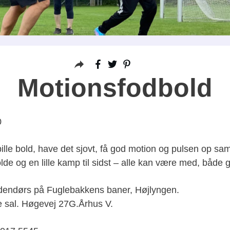
Motionsfodbold
0
spille bold, have det sjovt, få god motion og pulsen op 
de og en lille kamp til sidst – alle kan være med, både
endørs på Fuglebakkens baner, Højlyngen.
e sal. Høgevej 27G.Århus V.