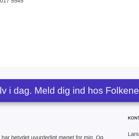
4017 5545
lv i dag. Meld dig ind hos Folken
KON
Lars
har betydet uvurderligt meget for mig. Og