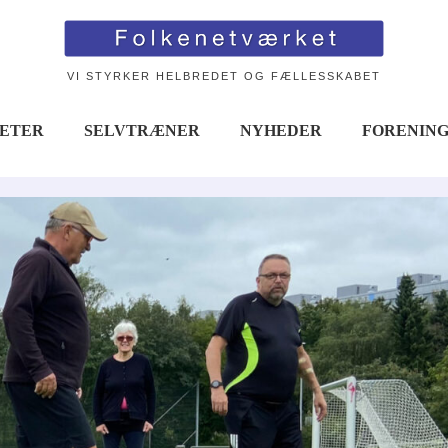
VI STYRKER HELBREDET OG FÆLLESSKABET
TETER
SELVTRÆNER
NYHEDER
FORENIN