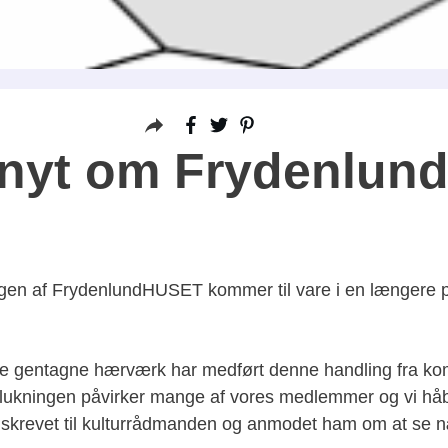
 nyt om Frydenlu
ningen af FrydenlundHUSET kommer til vare i en længere p
t de gentagne hærværk har medført denne handling fra ko
kningen påvirker mange af vores medlemmer og vi håbe
for skrevet til kulturrådmanden og anmodet ham om at se