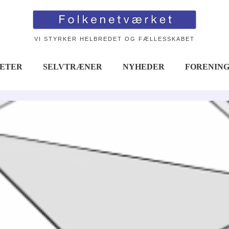
VI STYRKER HELBREDET OG FÆLLESSKABET
TETER
SELVTRÆNER
NYHEDER
FORENIN