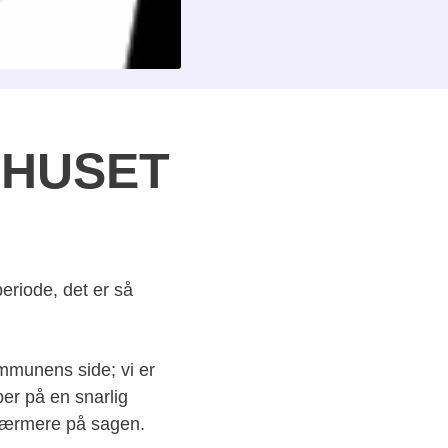
ndHUSET
eriode, det er så
mmunens side; vi er
r på en snarlig
 nærmere på sagen.