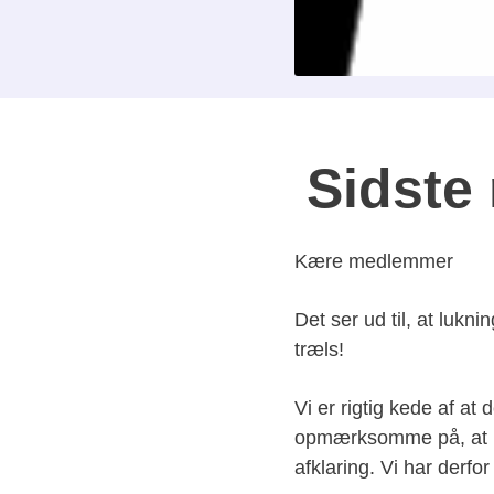
Sidste
Kære medlemmer
Det ser ud til, at luk
træls!
Vi er rigtig kede af a
opmærksomme på, at lu
afklaring. Vi har der