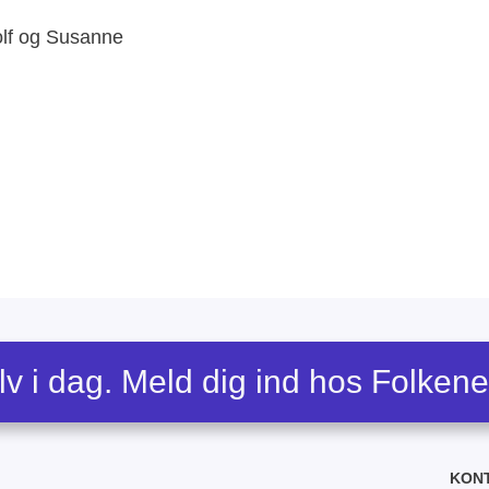
olf og Susanne
lv i dag. Meld dig ind hos Folken
KON