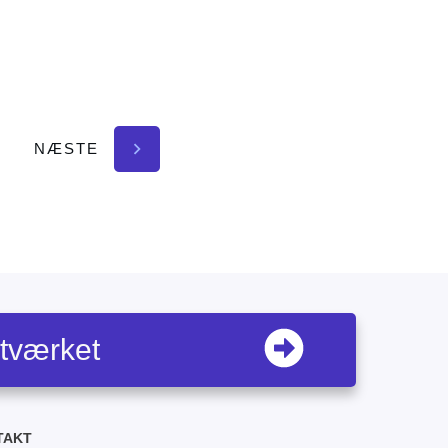
NÆSTE
etværket
TAKT