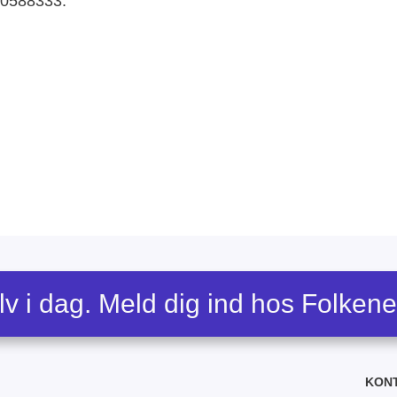
30588333.
lv i dag. Meld dig ind hos Folken
KON