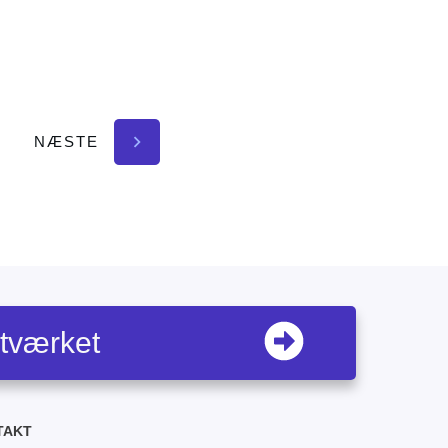
NÆSTE
etværket
TAKT