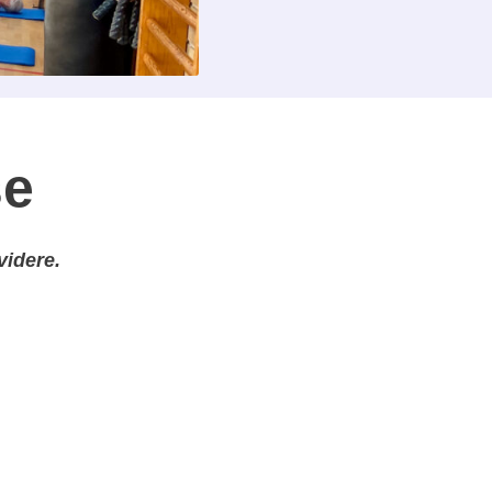
se
videre.