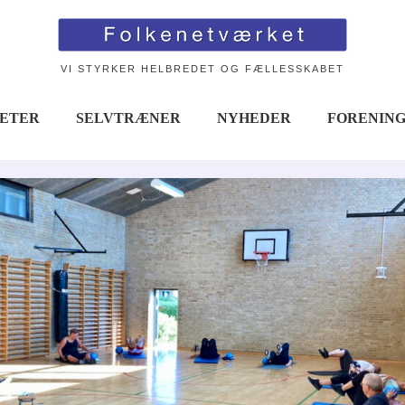
VI STYRKER HELBREDET OG FÆLLESSKABET
TETER
SELVTRÆNER
NYHEDER
FORENIN