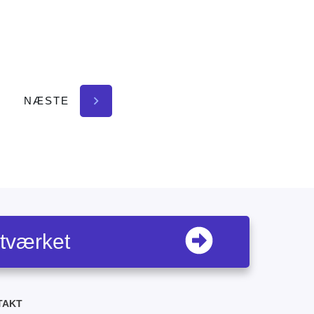
NÆSTE
etværket
TAKT