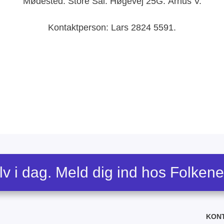
​Mødested: Store Sal. Høgevej 25G. Århus V.
​​Kontaktperson: Lars 2824 5591.
lv i dag. Meld dig ind hos Folken
KON