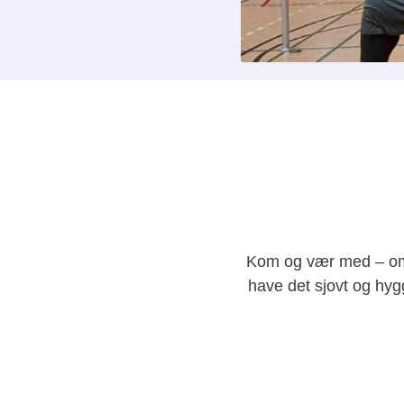
​Kom og vær med – om d
have det sjovt og hy