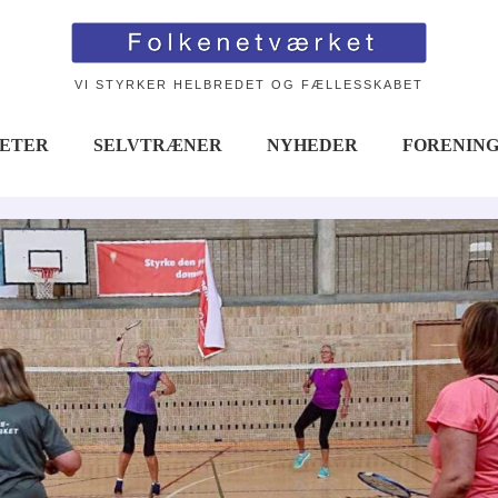
VI STYRKER HELBREDET OG FÆLLESSKABET
TETER
SELVTRÆNER
NYHEDER
FORENIN