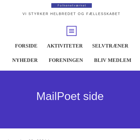
VI STYRKER HELBREDET OG FÆLLESSKABET
FORSIDE
AKTIVITETER
SELVTRÆNER
NYHEDER
FORENINGEN
BLIV MEDLEM
MailPoet side